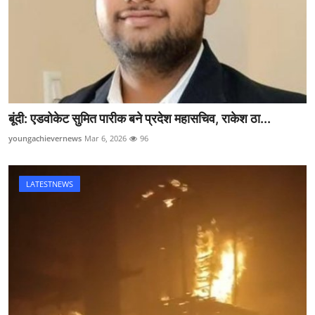
बूंदी: एडवोकेट सुमित पारीक बने प्रदेश महासचिव, राकेश ठा...
youngachievernews
Mar 6, 2026
96
LATESTNEWS