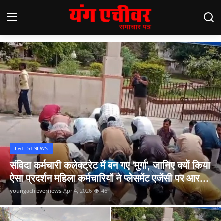
Young Achiever News
Home
Latestnews
Contact
{{7*7}}
LATESTNEWS
संविदा कर्मचारी कलेक्ट्रेट में बन गए 'मुर्गा', जानिए क्यों किया
ऐसा प्रदर्शन महिला कर्मचारियों ने प्लेसमेंट एजेंसी पर आर...
youngachievernews
Apr 4, 2026
46